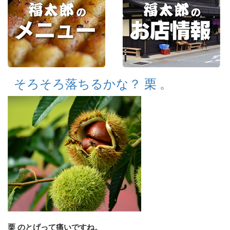
そろそろ落ちるかな？ 栗 。
栗 のとげって痛いですね。